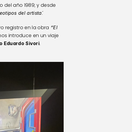
 del año 1989; y desde 
´. 
eotipos del artista
vo registro en la obra
 “El 
, donde la mirada desde adentro de un colectivo, confunde y nos introduce en un viaje 
. 
 Eduardo Sivori