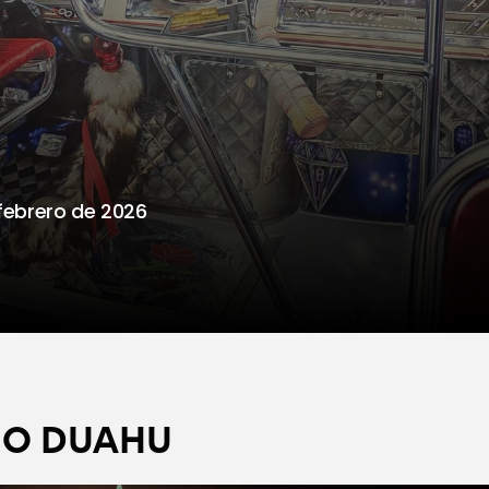
BODA
Y
B
NY
 febrero de 2026
CIO DUAHU