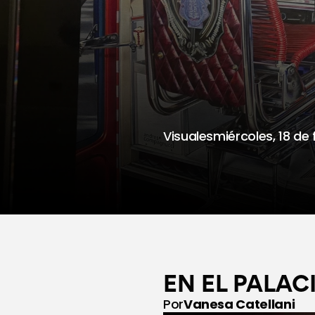
UNA
BUN
Visuales
miércoles, 18 de
EN EL PALA
Por
Vanesa Catellani