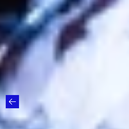
"VOCES
EN
MI