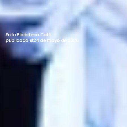
CANTO"
MIRIAM
MARTINO
14
DE
JUNIO,
29
DE
AGOSTO
Y
10
DE
OCTUBRE
En la Biblioteca Café
publicado el
24 de mayo de 2026