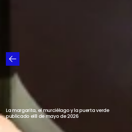
VIDEODANZA
EN
EL
BORGES
7,
10,
14,
17,
21,
24,
28
Y
31
DE
MAYO
La margarita, el murciélago y la puerta verde
publicado el
8 de mayo de 2026