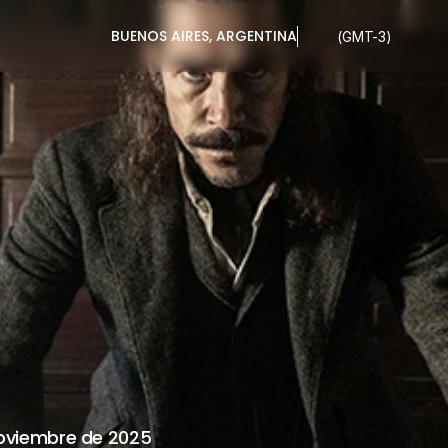
BUENOS AIRES, ARGENTINA
(GMT-3)
ALKING
DEAD
L
DIXON 
BRE,
22H
oviembre de 2025