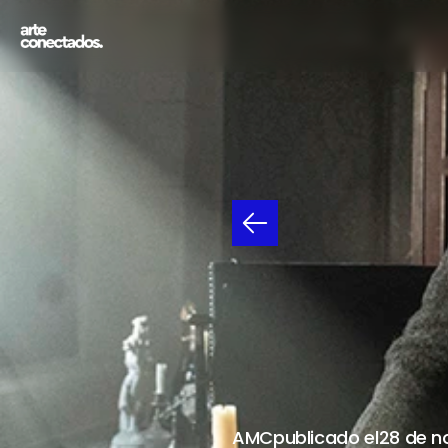
THE
W
DARY
15
DE
DICIEM
AMC
publicado el
28 de n