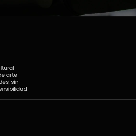
tural 
e arte 
s, sin 
nsibilidad 