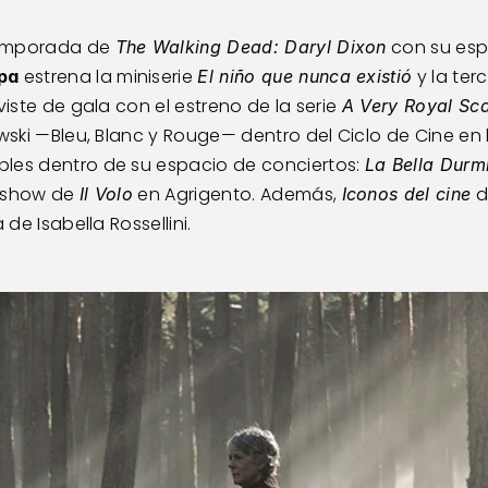
temporada de 
 con su esp
The Walking Dead: Daryl Dixon
 estrena la miniserie 
 y la te
pa
El niño que nunca existió
viste de gala con el estreno de la serie 
A Very Royal Sc
owski —Bleu, Blanc y Rouge— dentro del Ciclo de Cine en 
les dentro de su espacio de conciertos: 
La Bella Durm
 show de 
 en Agrigento. Además, 
 
Il Volo
Iconos del cine
de Isabella Rossellini.   