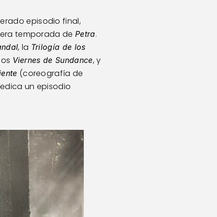
erado episodio final, 
rcera temporada de 
. 
Petra
, la 
andal
Trilogía de los 
los 
, y 
Viernes de Sundance
 (coreografía de 
iente
dedica un episodio 