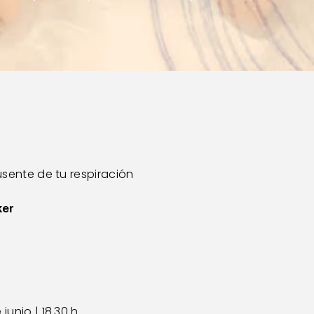
ausente de tu respiración 
er 
junio | 18.30 h  