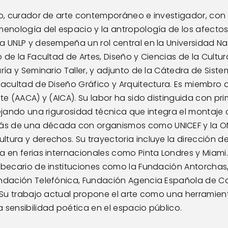
to, curador de arte contemporáneo e investigador, con 
menología del espacio y la antropología de los afectos
la UNLP y desempeña un rol central en la Universidad N
o de la Facultad de Artes, Diseño y Ciencias de la Cult
uría y Seminario Taller, y adjunto de la Cátedra de Sist
Facultad de Diseño Gráfico y Arquitectura. Es miembro 
te (AACA) y (AICA). Su labor ha sido distinguida con pri
lejando una rigurosidad técnica que integra el montaje 
s de una década con organismos como UNICEF y la ON
tura y derechos. Su trayectoria incluye la dirección del
a en ferias internacionales como Pinta Londres y Miami. 
 becario de instituciones como la Fundación Antorchas, 
undación Telefónica, Fundación Agencia Española de Co
). Su trabajo actual propone el arte como una herramie
 sensibilidad poética en el espacio público. 