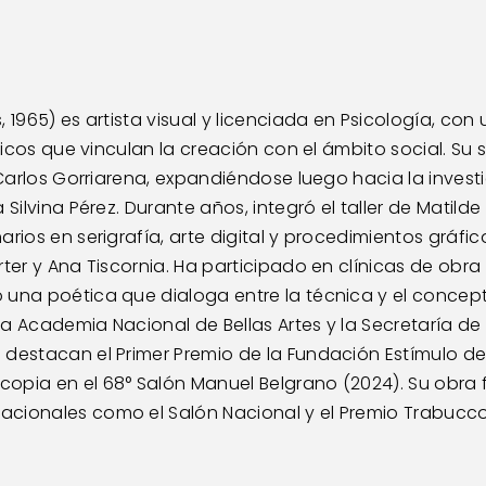
 1965) es artista visual y licenciada en Psicología, con 
sticos que vinculan la creación con el ámbito social. Su 
e Carlos Gorriarena, expandiéndose luego hacia la invest
 Silvina Pérez. Durante años, integró el taller de Matilde
arios en serigrafía, arte digital y procedimientos grá
rter y Ana Tiscornia. Ha participado en clínicas de obr
 una poética que dialoga entre la técnica y el concept
a Academia Nacional de Bellas Artes y la Secretaría de C
destacan el Primer Premio de la Fundación Estímulo de B
opia en el 68° Salón Manuel Belgrano (2024). Su obra 
cionales como el Salón Nacional y el Premio Trabucco