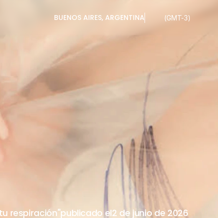
BUENOS AIRES, ARGENTINA
(GMT-3)
A
HACKER EN
S
tu respiración"
publicado el
2 de junio de 2026