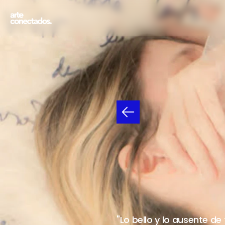
PAUL
ROJA
19
DE
JUNIO
"Lo bello y lo ausente de 