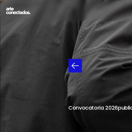
MECE
HASTA
EL
31
Convocatoria 2026
publi