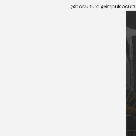
@bacultura
@impulsocultu