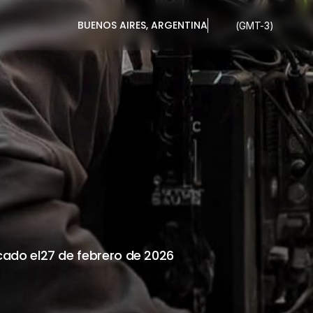
BUENOS AIRES, ARGENTINA
(GMT-3)
NAZGO
DE
MARZO
A
LAS
17
H
cado el
27 de febrero de 2026