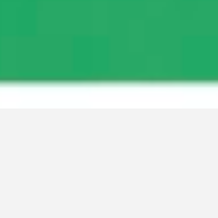
Lucio Fontana: Genio de dos mundos
martes, 6 de enero de 2026
6:00 p. m.  7:45 p. m.
 Fundación Pablo Atchugarry  - Departamento de 