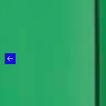
LUCIO
FONTANA:
GENIO
DE
DOS
MUNDOS
DEL
6
DE
ENERO
AL
31
DE