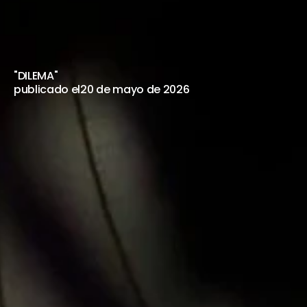
LAURA
VIÑAS
EN
LA
UCA
29
DE
MAYO
"DILEMA"
publicado el
20 de mayo de 2026