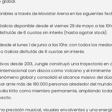
 global.
nibles a través de Movistar Arena en las siguientes fec
alicia disponible desde el viernes 29 de mayo a las 10hs
isfrutás de 6 cuotas sin interés (hasta agotar stock).
esde el lunes 1 de junio a las 10hs: con todos los medi
o Galicia disfrutás de 6 cuotas sin interés.
ivos desde 2013, Jungle construyó una trayectoria en 
ternacional con discos como Volcano y el inminente Su
fenómeno global y consolidó el alcance masivo del dúo,
ocar ante más de 190.000 personas alrededor del mundo. 
Lydia Kitto como miembro permanente, ampliando todav
yecto. 
 precisión musical, visuales envolventes y una energía c