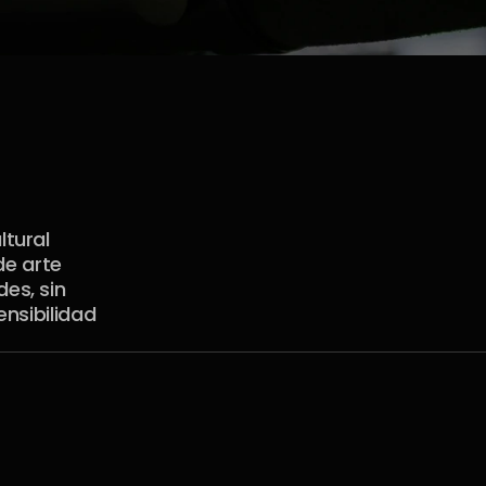
tural 
e arte 
s, sin 
nsibilidad 