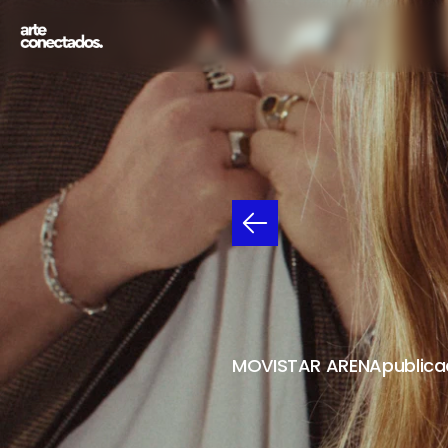
JUNG
01/06
VENT
MOVISTAR ARENA
publica