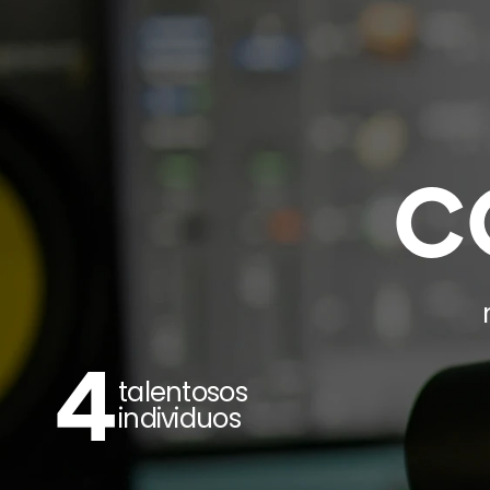
C
4
talentosos 
individuos