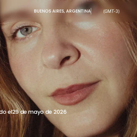
BUENOS AIRES, ARGENTINA
(GMT-3)
LE
EN
ARGENT
A
GENERAL
do el
29 de mayo de 2026