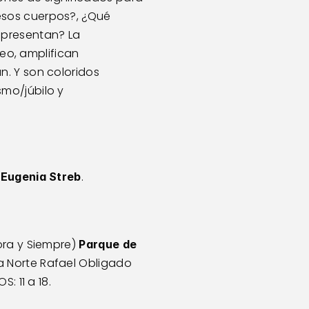
sos cuerpos?, ¿Qué 
presentan? La 
eo, amplifican 
. Y son coloridos 
mo/júbilo y 
 
.  
Eugenia Streb
ora y Siempre) 
Parque de 
a Norte Rafael Obligado 
S: 11 a 18.