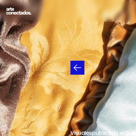
HAY
C
DE
LA
DESDE
EL
15
Visuales
publicado el
10 d