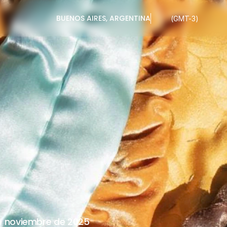
BUENOS AIRES, ARGENTINA
(GMT-3)
UERPOS
-
PAR
MEMORIA
DE
NOVIEMBRE
e noviembre de 2025