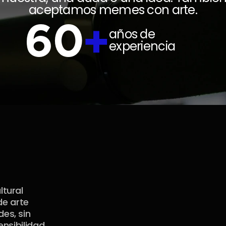
aceptamos memes con arte.
60
+
años de 
experiencia
tural 
e arte 
s, sin 
nsibilidad 