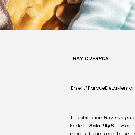
HAY CUERPOS 
 En el 
#ParqueDeLaMemor
 La exhibición 
Hay cuerpos
la de la 
Sala PAyS.
Hay 
mismo tiempo que busca de