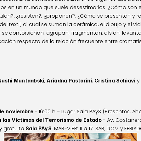
ogos en un mundo que suele desestimarlos. ¿Cómo son e
ulan?, ¿resisten?, ¿proponen?, ¿Cómo se presentan y re
l textil, al cual se suman la cerámica, el dibujo y el vid
se contorsionan, agrupan, fragmentan, aíslan, levantan
ación respecto de la relación frecuente entre cromatis
, 
, 
 y
Nushi Muntaabski
Ariadna Pastorini
Cristina Schiavi
 - 16:00 h – Lugar Sala PAyS (Presentes, Ah
de noviembre
 - Av. Costaner
 las Víctimas del Terrorismo de Estado
y gratuita 
: MAR-VIER: 11 a 17. SAB, DOM y FERIADO
Sala PAyS