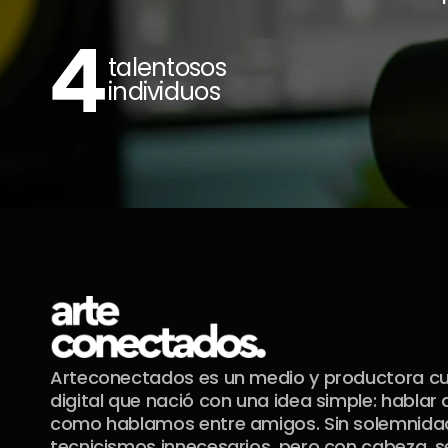
4
talentosos 
individuos
Arteconectados es un medio y productora cul
digital que nació con una idea simple: hablar d
como hablamos entre amigos. Sin solemnidade
tecnicismos innecesarios, pero con cabeza, se