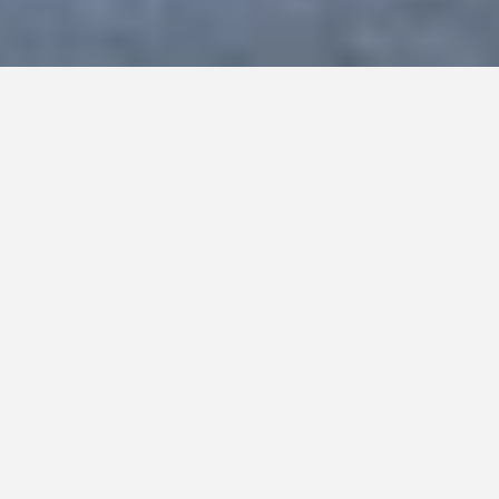
El sábado 23 de mayo
 INVITA A UNA EXPERIENCIA 
FUNDACIÓN ANDREANI
CON LAS TRABAJADORAS DE TEJIDO, TECNICA Y 
TRAMPA
Se trata de 
 Una 
EXPERIMENTTTTO — TTTT,
activación de las Trabajadoras de Tejido, Técnica 
y Trampa (T.T.T.T). La entrada es libre y gratuita y 
se podrá disfrutar el sábado 23 de mayo a las 17h 
en Av. Pedro de Mendoza 1987.