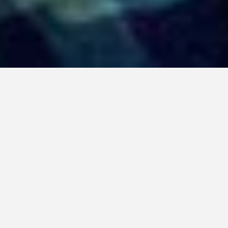
El nuevísimo testamento
 - Película del mes
 Una comedia cargada de humor y 
religiosamente incorrecta, reimagina la figura 
divina con ironía y ternura. Sin caer en lo ofensivo, 
esta sátira plantea una reflexión sobre lo efímero 
de la vida y la importancia de aprovechar el 
tiempo que nos toca vivir. Aplaudida en 
 y 
Cannes
nominada al 
 representando a Bélgica, la 
Oscar