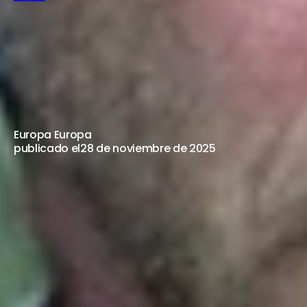
EL
NUEVÍSIMO
TESTAMENTO -
PELÍCULA
DEL
MES
26
DE
DICIEMBRE
A
LAS
22:00H
Europa Europa
publicado el
28 de noviembre de 2025