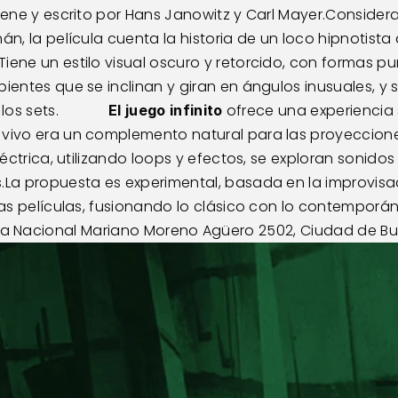
Wiene y escrito por Hans Janowitz y Carl Mayer.Consider
mán, la película cuenta la historia de un loco hipnotist
iene un estilo visual oscuro y retorcido, con formas pu
bientes que se inclinan y giran en ángulos inusuales, y 
ets.             
 ofrece una experiencia s
El juego infinito
vivo era un complemento natural para las proyecciones
 eléctrica, utilizando loops y efectos, se exploran soni
s.La propuesta es experimental, basada en la improvisa
as películas, fusionando lo clásico con lo contemporáneo. 
iblioteca Nacional Mariano Moreno Agüero 2502, Ciudad de B