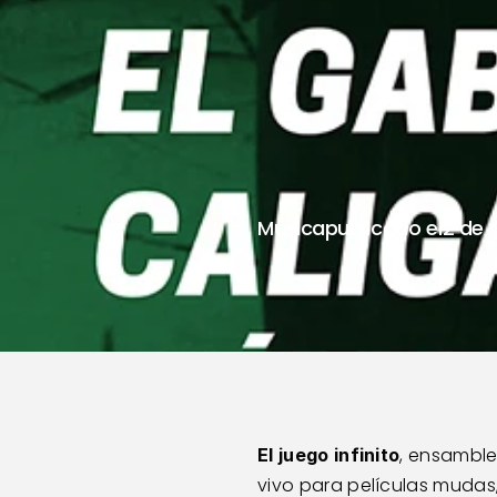
INFIN
18:30
Música
publicado el
2 de 
, ensamble
El juego infinito
vivo para películas mudas