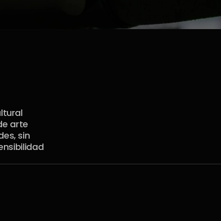
tural 
e arte 
s, sin 
nsibilidad 