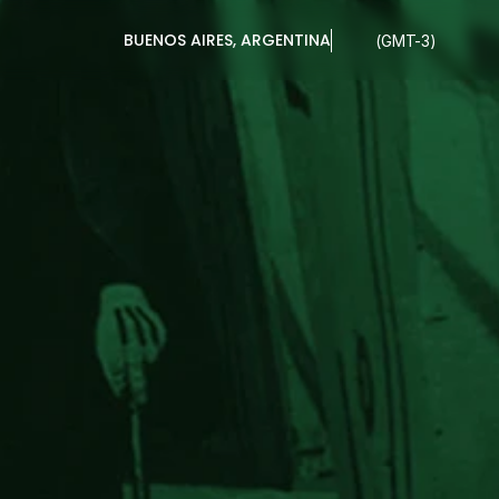
BUENOS AIRES, ARGENTINA
(GMT-3)
BINETE
DEL
DR
RI -
MÚSICA
DE
EL
JUEGO