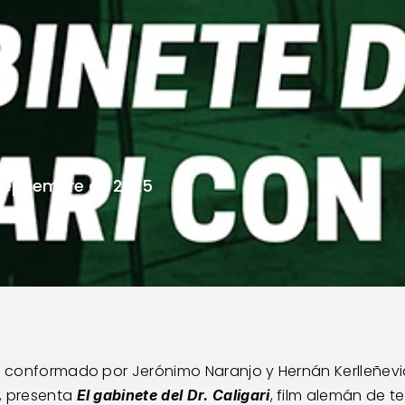
ITO
-
4
DE
SEPT
H
septiembre de 2025
 conformado por Jerónimo Naranjo y Hernán Kerlleñevi
, presenta 
, film alemán de t
El gabinete del Dr. Caligari