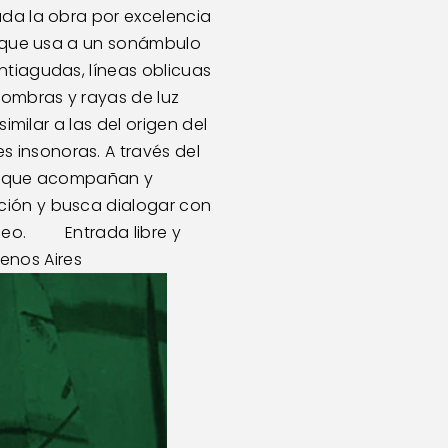
ada la obra por excelencia 
a que usa a un sonámbulo 
ntiagudas, líneas oblicuas 
sombras y rayas de luz 
imilar a las del origen del 
 insonoras. A través del 
dos que acompañan y 
ción y busca dialogar con 
        Entrada libre y 
uenos Aires