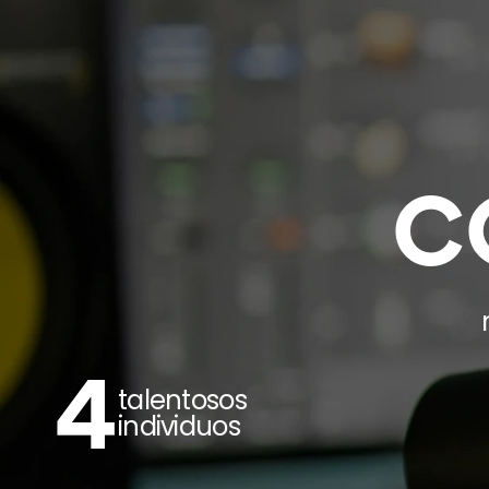
C
4
talentosos 
individuos