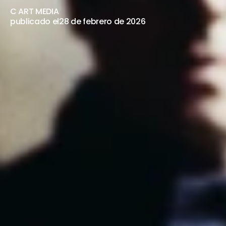
REPROGRAMADO
C ART MEDIA
publicado el
28 de febrero de 2026