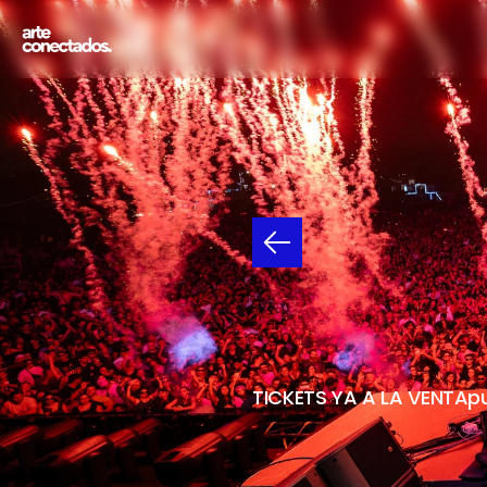
CREAM
14
DE
NOVIE
TICKETS YA A LA VENTA
p