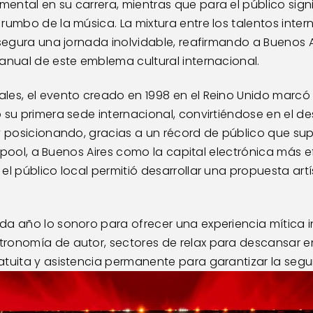
ntal en su carrera, mientras que para el público signif
rumbo de la música. La mixtura entre los talentos inter
asegura una jornada inolvidable, reafirmando a Buenos A
anual de este emblema cultural internacional.
es, el evento creado en 1998 en el Reino Unido marcó un
 su primera sede internacional, convirtiéndose en el de
y posicionando, gracias a un récord de público que supe
verpool, a Buenos Aires como la capital electrónica más 
el público local permitió desarrollar una propuesta artí
da año lo sonoro para ofrecer una experiencia mítica i
ronomía de autor, sectores de relax para descansar ent
tuita y asistencia permanente para garantizar la segur