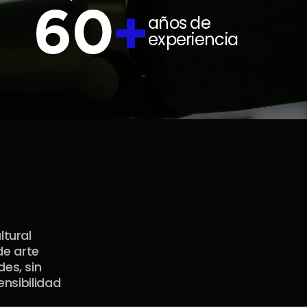
60
+
años de 
experiencia
tural 
e arte 
s, sin 
nsibilidad 