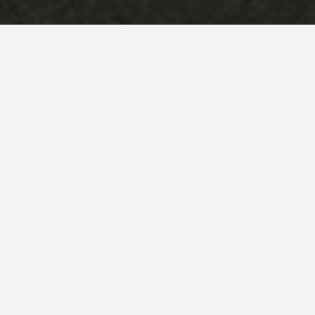
AYAKO TAKAISHI  - 
ESPACIO FOTO ARTE
Del 29 de enero al 12 de febrero 2026 
Espacio Foto Arte - Ruta 10 Km 166.100 y calle 6, 
Altos de Punta Piedras
Punta del Este – Uruguay
 presenta la obra de 
Espacio Foto Arte
Ayako 
fotógrafa japonesa radicada en París, 
Takaishi, 
reconocida internacionalmente por una práctica 
donde la técnica analógica y la percepción 
poética se funden en cada imagen. Mediante 
procesos analógicos, realiza una investigación 