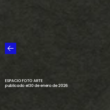
AYAKO
TAKAISHI
DESDE
EL
29
DE
ENERO
-
PUNTA
DEL
ESTE
ESPACIO FOTO ARTE
publicado el
30 de enero de 2026