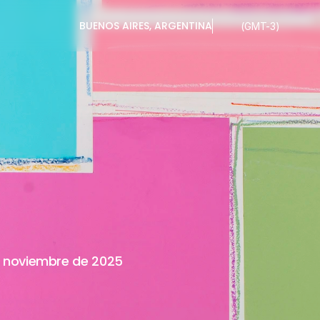
BUENOS AIRES, ARGENTINA
(GMT-3)
ASANOVA
-
U
VIEMBRE
AL
20
DE
DICIEM
 noviembre de 2025