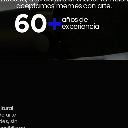
aceptamos memes con arte.
60
+
años de 
experiencia
tural 
e arte 
s, sin 
nsibilidad 