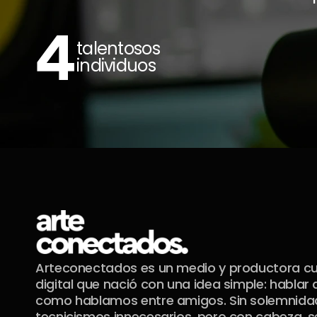
4
talentosos 
individuos
Arteconectados es un medio y productora cul
digital que nació con una idea simple: hablar d
como hablamos entre amigos. Sin solemnidade
tecnicismos innecesarios, pero con cabeza, se