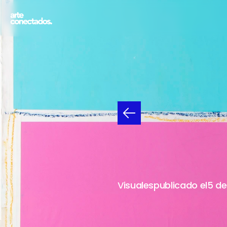
ANA
C
DEL
15
DE
NO
Visuales
publicado el
5 de