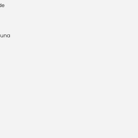
de
 una