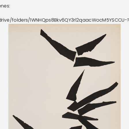
enes:
m/drive/folders/1WNHQps8Bkv6QY3rl2qaacWocM5YSCCU-