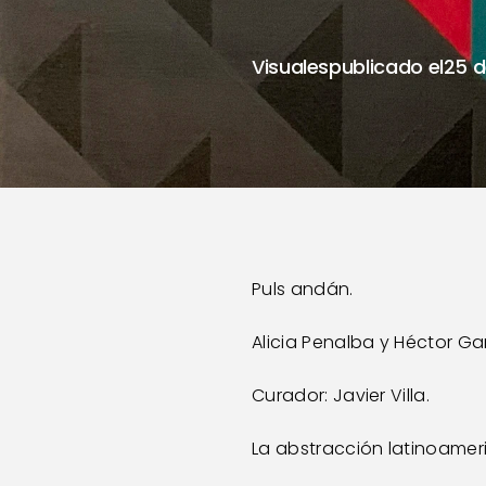
NOVIEMBRE
Visuales
publicado el
25 d
Puls andán.
Alicia Penalba y Héctor Gar
Curador: Javier Villa.
La abstracción latinoameri