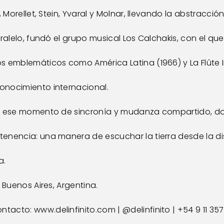
, Morellet, Stein, Yvaral y Molnar, llevando la abstracci
aralelo, fundó el grupo musical Los Calchakis, con el qu
s emblemáticos como América Latina (1966) y La Flûte I
onocimiento internacional.
ir ese momento de sincronía y mudanza compartido, do
enencia: una manera de escuchar la tierra desde la dis
a.
 Buenos Aires, Argentina.
ontacto: 
www.delinfinito.com
 | @delinfinito | +54 9 11 35