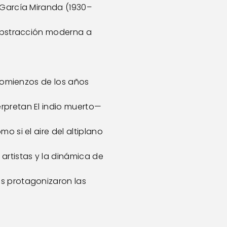
r García Miranda (1930–
a abstracción moderna a
 comienzos de los años
erpretan El indio muerto—
o si el aire del altiplano
artistas y la dinámica de
os protagonizaron las