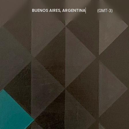
BUENOS AIRES, ARGENTINA
(GMT-3)
A
PENALBA
Y
OR
GARCÍA
NDA
-
DEL
INF