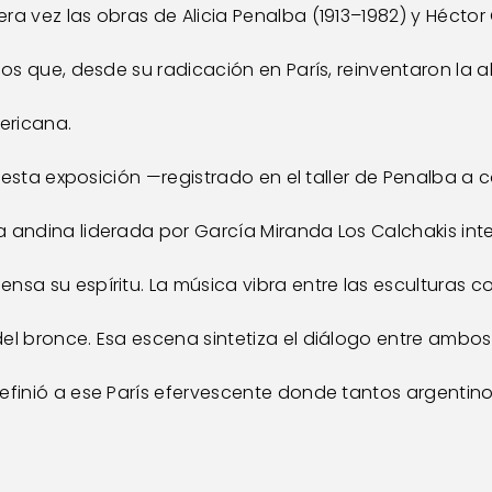
ra vez las obras de Alicia Penalba (1913–1982) y Hécto
inos que, desde su radicación en París, reinventaron l
mericana.
ra esta exposición —registrado en el taller de Penalba a
a andina liderada por García Miranda Los Calchakis int
sa su espíritu. La música vibra entre las esculturas com
el bronce. Esa escena sintetiza el diálogo entre ambos 
definió a ese París efervescente donde tantos argentin