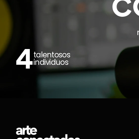
C
4
talentosos 
individuos